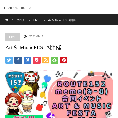
meme's music
ホーム
ブログ
LIVE
Art＆ MusicFESTA開催
2022.09.11
LIVE
Art＆ MusicFESTA開催