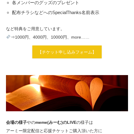
各メンバーのグッズのプレゼント
配布チラシなどへのSpecialThanks名前表示
など特典をご用意しています。
⇒1000円、4000円、10000円、more……
【チケット申し込みフォーム】
会場の様子
やの
meme(みーむ)のLIVE
の様子は
アーミー限定配信と応援チケットご購入頂いた方に